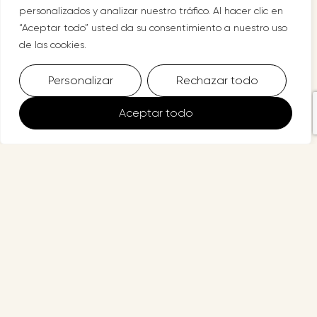
personalizados y analizar nuestro tráfico. Al hacer clic en
“Aceptar todo” usted da su consentimiento a nuestro uso
de las cookies.
Personalizar
Rechazar todo
Aceptar todo
SUSCRÍBETE A
NUESTRA COMUNIDAD
Déjanos acompañarte también fuera de consulta. Recibe
reflexiones, herramientas y pequeños recordatorios de
cuidado emocional en tu bandeja de entrada.